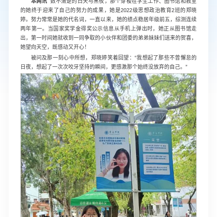
本网讯
数不清楚的白天与黑夜，那个穿梭在学生工作、图书馆和教室
的她终于迎来了自己的努力的成果，她是2022级思想政治教育2班的郑晓
婷。努力常常是她的代名词，一直以来，她的绩点稳居年级前五，综测连续
两年第一。当国家奖学金得奖公示信息从手机上弹出时，她正从图书馆走
出，第一时间她就收到一同争取的小伙伴和团委的弟弟妹妹们送来的贺喜，
她望向天空，既感动又开心！
被问及那一刻心中所想，郑晓婷笑着回望：“我想起了那些不曾懈怠的
日夜，想起了一次次咬牙坚持的瞬间，更感激那个始终没放弃的自己。”