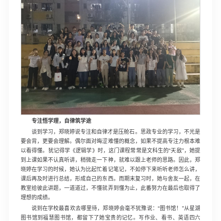
专注悟学理，自律筑学途
谈到学习，郑晓婷说专注和自律才是压舱石。思政专业的学习，不光是
要会背，更要会理解。偶尔面对晦涩难懂的概念，如果不提高专注力根本难
以看得懂。犹记得学《逻辑学》时，这门课程常常是文科生的“天敌”，她提
到上课如果不认真听讲，稍微走一下神，就难以跟上老师的思路。因此，郑
晓婷在学习的时候，她认为比起忙着记笔记，不如停下来听听老师怎么讲，
课后再及时进行总结，形成自己的东西。而期末复习时，她与舍友一起，在
教室给彼此讲题，一道道过，不懂就弄到懂为止，此番努力在最后也取得了
理想的成绩。
说到在学校最喜欢去哪里待，郑晓婷会毫不犹豫说：“图书馆！”从星湖
图书馆到福慧图书馆，都留下了她宝贵的记忆。写作业、看书、英语四六