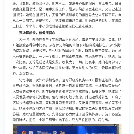
级、计算机、教师资格证、期末考……她离开舒服的宿舍，背上书包，日日
夜夜奔赴图书馆，是干完手头的工作，刚从学院办公室走出来，又自觉走进
图书馆。她说在图书馆时，安静的环境和学习的氛围总会让人平静下来，自
己会一直想学。正是坚持，让她变得越来越自律，明确自己的目标，在清单
上打上一个个勾，小小的成就感让她鼓足信心越走越远。
赛场铸成长，信仰照初心
大一时，郑晓婷参与了学院的三下乡活动，去到广宁县调研，自此，她
开始接触各种学术比赛，从在师兄师姐的带领下到独自组建队伍，从“小挑”
的初次碰壁，止步校赛，到“大挑”的阶段性胜利，斩获省级三等奖。她在学
术竞赛的道路上，一步一个脚印，在探索中成长，在磨砺中前行。她说，每
一次比赛，无论是成功或是失败，收获大于一切。比赛中，她向老师学习了
专业本领，认识了志同道合的团队伙伴，更是从别人的成功中汲取丰富的经
验，沉淀自我。
记忆中第一次外出参加省赛，当时郑晓婷负责PPT汇报和主答辩，省赛
零经验的她，坚信勤能补拙，她日复一日地改稿和背稿。一场集体荣誉与个
人成长的双重考验，却在备赛的紧张时光里悄然降临。备赛途中，她收到了
入党发展对象笔试的通知，但行动终打败了焦虑，她迅速做好计划，开启了
沉浸式泡馆双线学习，既认真复习党章知识，又反复打磨答辩。参加完考试
后，她马不停蹄地奔赴广州，随后又得知比赛完的第二天需要参加发展对象
答辩。她以轻重缓急为尺，先将全部心力倾注于这场集体赛事，沉下心厘清
项目脉络，把每一个项目细节烂熟于心，只为不负团队的并肩付出。