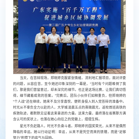
当天，在答辩现场，郑晓婷克服紧张情绪，流利地汇报项目，面对评委
的问题，从容应答，至今她还印象深刻的一幕是，“当时有个问题难倒了我
们，那是我们曾留意过，却未深究的细节。也正是这场比赛，让我们真切悟
得，细节藏着成败的答案。”完赛后，团队小伙伴们如释重负，但郑晓婷的
“个人战”还在继续，她来不及分享喜悦，便转身投入到入党答辩的准备中。
时光从不辜负全力以赴的人，大学城凌晨五点的熹微晨光，返校首班高铁的
疾驰轨迹，都默默见证着这束奋进的力量。这束力量，最终落在省赛那方满
含认可的奖状上，也落在她心向往之的党徽上，熠熠生辉。
星光不负赶路人，时光不负奋斗者。郑晓婷的国奖荣光，从来不是偶然
降临的幸运。她以行动证明：幸运，从来不是凭空而来的馈赠，而是“足够
努力”积攒下的底气与回响。