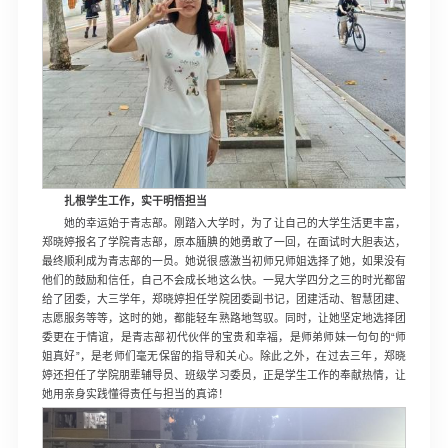
扎根学生工作，实干明悟担当
她的幸运始于青志部。刚踏入大学时，为了让自己的大学生活更丰富，
郑晓婷报名了学院青志部，原本腼腆的她勇敢了一回，在面试时大胆表达，
最终顺利成为青志部的一员。她说很感激当初师兄师姐选择了她，如果没有
他们的鼓励和信任，自己不会成长地这么快。一晃大学四分之三的时光都留
给了团委，大三学年，郑晓婷担任学院团委副书记，团建活动、智慧团建、
志愿服务等等，这时的她，都能轻车熟路地驾驭。同时，让她坚定地选择团
委更在于情谊，是青志部初代伙伴的宝贵和幸福，是师弟师妹一句句的“师
姐真好”，是老师们毫无保留的指导和关心。除此之外，在过去三年，郑晓
婷还担任了学院朋辈辅导员、班级学习委员，正是学生工作的奉献热情，让
她用亲身实践懂得责任与担当的真谛！