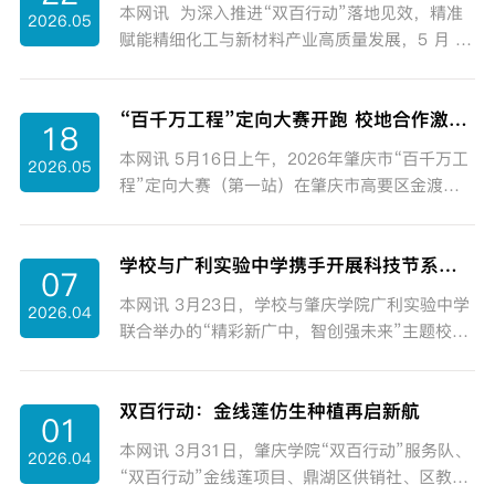
本网讯 为深入推进“双百行动”落地见效，精准
2026.05
村学生带去一堂生动、实用的生命教育与足球训
赋能精细化工与新材料产业高质量发展，5 月 21
练课。龙湾学校校长刘水明及校领导班子热情接
日，肇庆学院环境工程与化工产业技术服务团队
待并全程参与活动。活动伊始，一场温馨的爱心
——精细化工领域产教融合服务项目组走进四会
捐赠仪式同步举行。...
“百千万工程”定向大赛开跑 校地合作激活古村经济
市精细化工技术协同创新中心，围绕精细化工、
18
新材料领域技术创新与成果转化开展专题对接交
本网讯 5月16日上午，2026年肇庆市“百千万工
2026.05
流活动。四会江谷精细化工园区 50 余家企业代
程”定向大赛（第一站）在肇庆市高要区金渡镇
表参会，活动得到四会市科工商务局、肇庆四会
水边村鸣枪开赛。本次赛事由肇庆市教育局、肇
产业园区发展服务中心、西安交通大学国家技术
庆市文化广电旅游体育局指导，肇庆学院体育与
转移中心四会创新中心等单位大力支持。...
学校与广利实验中学携手开展科技节系列活动
健康学院、肇庆学院“双百行动”办公室、肇庆学
07
院对外交流合作部主办，肇庆市定向运动协会承
本网讯 3月23日，学校与肇庆学院广利实验中学
2026.04
办，高要区文化广电旅游体育局、高要区金渡镇
联合举办的“精彩新广中，智创强未来”主题校园
人民政府、高要区金渡镇水边村村委会协办。本
科技节正式启幕。本次科技节持续至4月12日，
届大赛以“体育+文旅+乡村振兴”为主线，赛场设
通过分层设计、多元活动，为广利实验中学学子
于水边村，将竞技路线与乡村风貌深度融合，...
双百行动：金线莲仿生种植再启新航
搭建起探索科学、崇尚创新的实践平台。开幕式
01
上，广利实验中学校长陈克勤对科技节整体方案
本网讯 3月31日，肇庆学院“双百行动”服务队、
2026.04
进行解读，明确了各项活动的具体要求与保障措
“双百行动”金线莲项目、鼎湖区供销社、区教育
施。我校环境与化学工程学院副教授刘莎莎博士