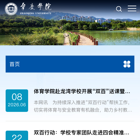
首页
体育学院赴龙湾学校开展“双百”送课暨校友捐赠活动
08
本网讯 为持续深入推进“双百行动”帮扶工作，
2026.06
切实将体育与安全教育有机融合，助力乡村教育
高质量发展，6月4日，肇庆学院体育与健康学院
党委书记梁艳红率队赴四会市下茆镇龙湾学校，
双百行动：学校专家团队走进四会精准对接产业
开展以“急救知识进校园，守护生命伴成长”为主
22
题的送课下乡活动，并结合足球特色课程，为乡