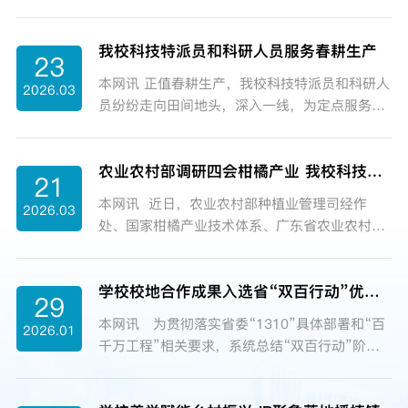
局和凤凰镇政府相关负责人齐聚凤凰镇黄金沟金
作为广利实验中学科技副校长发表讲话。她寄语
线莲林下种植区，就金线莲销售渠道拓展展开专
同学们必须在青少年阶段就形成良好的科学素
我校科技特派员和科研人员服务春耕生产
题研讨，为“致富金草”拓宽市场出谋划策。当
23
养，...
天，调研团队深入天然林下种植区，实地考察金
本网讯 正值春耕生产，我校科技特派员和科研人
2026.03
线莲生长状况。“双百行动”金线莲项目负责人邵
员纷纷走向田间地头，深入一线，为定点服务的
玲表示：在2026年2月，由团队主导制定的《金
农业帮扶点送上有针对性的春耕指导，助力农民
线莲林下仿野生栽培技术规程》正式发布，凭借
把握农时投入生产。陈华团队前往怀集县洽水镇
长期实践积累，成功确立本土化种植标准，...
农业农村部调研四会柑橘产业 我校科技支撑显成效
进行砂仁产业技术培训和农村科技特派员帮扶调
21
研，并邀请广东药科大学专家为农民做砂仁专题
本网讯 近日，农业农村部种植业管理司经作
2026.03
讲座。团队实地考察了砂仁种植基地，进行砂仁
处、国家柑橘产业技术体系、广东省农业农村厅
田间管理和病虫害防治培训，解决农民遇到的实
种植业管理处、广东省农业科学院、肇庆学院科
地问题。 砂仁田
学技术部及果树研究所等单位联合赴四会市调研
间管理和病虫害防治指导吴少平团队深入高要区
学校校地合作成果入选省“双百行动”优秀典型案例
柑橘产业，深入恒昌种植合作社、翠田农业科技
29
河台镇，...
公司等实地考察，并与当地农业农村部门座谈交
本网讯 为贯彻落实省委“1310”具体部署和“百
2026.01
流。座谈会上，四会市介绍，近年来紧扣“延链
千万工程”相关要求，系统总结“双百行动”阶段
强链”目标，推动一二三产业融合发展，省级现
性成果，推广校地合作创新经验，近日，广东省
代农业产业园累计投资超4亿元，主导产业产值
“百千万工程”指挥部“双百行动”专班组织开展了
达18.8亿元。一产方面，依托无病毒种苗繁