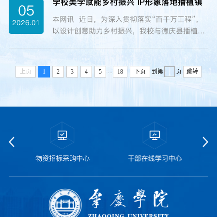
学校美学赋能乡村振兴 IP形象落地播植镇
优秀案例征集评选工作。经严格评审，在全省范
05
育，...
围内共遴选出2025年“双百行动”优秀典型案例
本网讯 近日，为深入贯彻落实“百千万工程”，
2026.01
30个。其中，我校申报的案例《构建“智慧赋能
以设计创意助力乡村振兴，我校与德庆县播植镇
—实践淬炼—菁才反哺”循环 激活四会柑橘产业
在该镇文化广场联合举办“鹿鸣鸣”IP形象发布暨
振兴新引擎》成功入选，标志着学校在结对共建
音乐嘉年华活动。肇庆市委政研室，德庆县人
四会市、服务地方特色产业振兴方面取得扎实成
大、县政协，学校科学技术部、设计团队等相关
效与创新突破。...
...
上页
1
2
3
4
5
18
下页
到第
页
跳转
负责人参加活动。播植镇党委副书记、镇长李东
华在致辞中介绍了当地特色产业发展情况，并对
我校的大力帮扶表示衷心感谢，高度肯定我校在
设计创意赋能乡村振兴方面所做的贡献。她表
示，作为“一镇一业”标杆，...
物资招标采购中心
干部在线学习中心