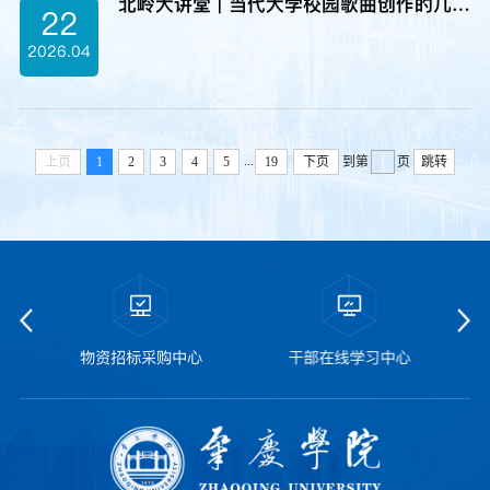
北岭大讲堂 | 当代大学校园歌曲创作的几点思考
22
2026.04
...
上页
1
2
3
4
5
19
下页
到第
页
跳转
物资招标采购中心
干部在线学习中心