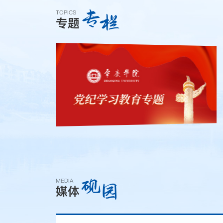
专
栏
TOPICS
专题
砚
园
MEDIA
媒体