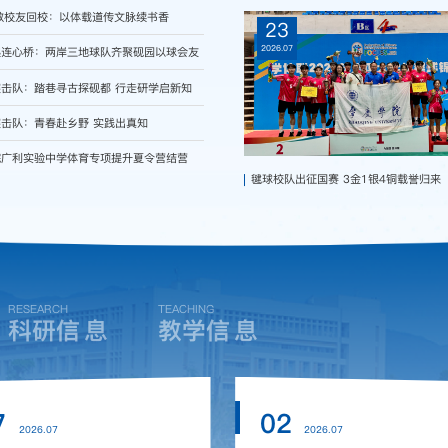
教校友回校：以体载道传文脉续书香
23
2026.07
起连心桥：两岸三地球队齐聚砚园以球会友
击队：踏巷寻古探砚都 行走研学启新知
击队：青春赴乡野 实践出真知
院广利实验中学体育专项提升夏令营结营
毽球校队出征国赛 3金1银4铜载誉归来
RESEARCH
TEACHING
信
息
信
息
科研
教学
7
02
2026.07
2026.07