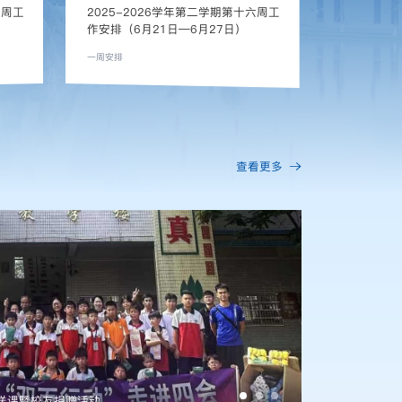
七周工
2025-2026学年第二学期第十六周工
肇庆学院202
生简章
一周安排
通知公告
查看更多
送课暨校友捐赠活动
双百行动：学校