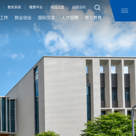
教务系统
缴费平台
砚园云盘
旧版访问
工作
就业创业
国际交流
人才招聘
学习教育