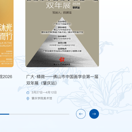
2026
广大·精微——佛山市中国画学会第一届
青海情·母
双年展（肇庆站）
3月27日—4月12日
3月26日—
肇庆学院美术馆
肇庆学院美