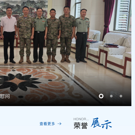
”慰问
展
示
HONOR...
荣誉
查看更多