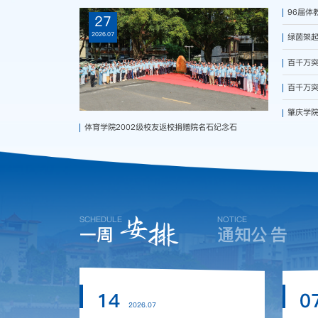
96届体
27
2026.07
绿茵架
百千万突
百千万突
肇庆学
体育学院2002级校友返校捐赠院名石纪念石
安
SCHEDULE
NOTICE
排
公
告
一周
通知
14
0
2026.07