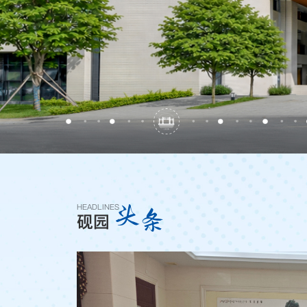
头
条
HEADLINES
砚园