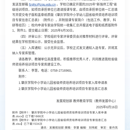
发送至邮箱
fzghc@zqu.edu.cn
。学校已确定开展的2025年“新强师工程”省
级培训项目，如项目承担单位已邀请授课专家，由项目承担单位统一汇总填
写并提交电子版和盖章纸质版《肇庆学院中小学幼儿园省级师资培养培训项
目专家信息汇总表》（附件2），并附授课专家简介（包括工作、教学、科
研等经历）；校内申请专家由学院统一收集汇总并报送电子版和纸质版附件
1、附件2。提交截止日期：2025年6月30日。
（四）评审公示：学校组织专家评审委员会对推荐材料进行评审，评审
结果在学校官网公示，接受社会监督。
（五）入库通知：公示无异议后，学校正式发文通知入选专家，并将其
纳入专家库管理。
请各教学、教辅单位高度重视，积极推荐优秀人才，共同推进我校省级
师资培养培训项目专家库建设工作。
联系人：李慧，电话：0758-2716960。
附件：
1.肇庆学院中小学幼儿园省级师资培养培训项目专家入库申请表
2.肇庆学院中小学幼儿园省级师资培养培训项目专家信息汇总表
发展规划部 教师教育学院（教师发展中心）
2025年6月16日
附件【
附件1：肇庆学院中小学幼儿园省级师资培养培训项目专家入库申请
表.docx
】已下载
1666
次
附件【
附件2：肇庆学院中小学幼儿园省级师资培养培训项目专家信息汇总
表.xlsx
】已下载
1534
次
通讯：发展规划部
撰稿：李慧
编辑：刘祎妮 审定：曾丹凤