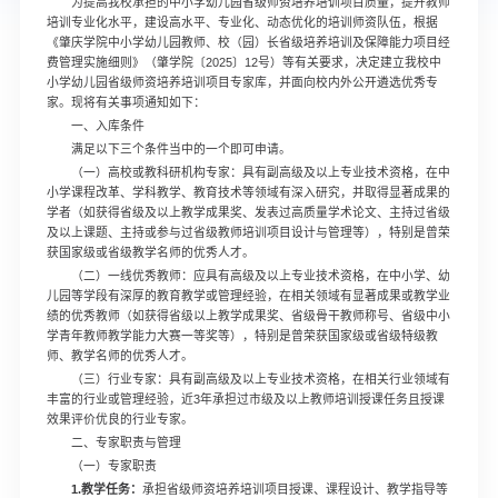
为提高我校承担的中小学幼儿园省级师资培养培训项目质量，提升教师
培训专业化水平，建设高水平、专业化、动态优化的培训师资队伍，根据
《肇庆学院中小学幼儿园教师、校（园）长省级培养培训及保障能力项目经
费管理实施细则》（肇学院〔2025〕12号）等有关要求，决定建立我校中
小学幼儿园省级师资培养培训项目专家库，并面向校内外公开遴选优秀专
家。现将有关事项通知如下：
一、入库条件
满足以下三个条件当中的一个即可申请。
（一）高校或教科研机构专家：具有副高级及以上专业技术资格，在中
小学课程改革、学科教学、教育技术等领域有深入研究，并取得显著成果的
学者（如获得省级及以上教学成果奖、发表过高质量学术论文、主持过省级
及以上课题、主持或参与过省级教师培训项目设计与管理等），特别是曾荣
获国家级或省级教学名师的优秀人才。
（二）一线优秀教师：应具有高级及以上专业技术资格，在中小学、幼
儿园等学段有深厚的教育教学或管理经验，在相关领域有显著成果或教学业
绩的优秀教师（如获得省级以上教学成果奖、省级骨干教师称号、省级中小
学青年教师教学能力大赛一等奖等），特别是曾荣获国家级或省级特级教
师、教学名师的优秀人才。
（三）行业专家：具有副高级及以上专业技术资格，在相关行业领域有
丰富的行业或管理经验，近3年承担过市级及以上教师培训授课任务且授课
效果评价优良的行业专家。
二、专家职责与管理
（一）专家职责
1.教学任务：
承担省级师资培养培训项目授课、课程设计、教学指导等