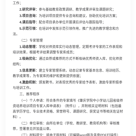
工作；
2.研究评审：
参与基础教育政策调研、教学成果评审及课题研究；
3.项目咨询：
为培训项目提供专业咨询和建议，协助优化培训方案；
4.课后指导：
配合项目承办单位开展课后评估与跟踪指导；
5.示范引领：
在培训中发挥示范引领作用，推广先进的教学理念和方
法。
（二）专家管理
1.
动态管理：
学校对师资库实行动态管理，定期考评专家的工作表现和
培训效果，根据考评结果调整专家库成员；
2.吸纳优化
：
通过自荐或推荐的方式不断吸纳优秀师资入库，优化师资
结构；
3.
信息
更新
：
建立专家管理系统，动态记录专家基本信息、培训经历、
教学成果等，为专家库的维护和更新提供依据；
4.
激励机制：
颁发聘书，对表现优秀的专家给予表彰，激励专家积极参
与培训工作。
三、推荐程序
（一）个人申请：符合条件的专家填写《肇庆学院中小学幼儿园省级师
资培养培训项目专家入库申请表》（附件1），并附相关证明材料（包括最
高学历学位、专业技术资格、荣誉称号、课题研究、获奖证书等相关佐证材
料）。
（二）单位审核：由所在单位（学校、教研室、教育机构等）审核推
荐，签署意见并加盖公章。
（三）材料提交：将电子版材料（可编辑word版及盖章PDF扫描件）