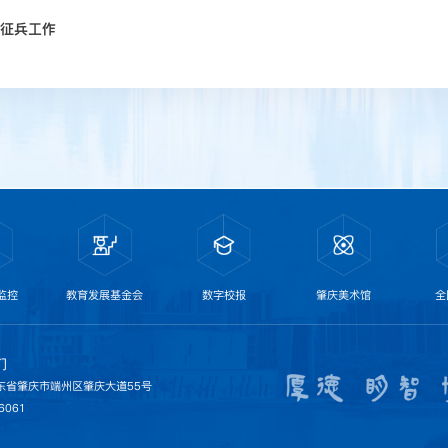
征兵工作
监控
教育发展基金会
数字校报
肇庆美术馆
全
们
东省肇庆市端州区肇庆大道55号
6061