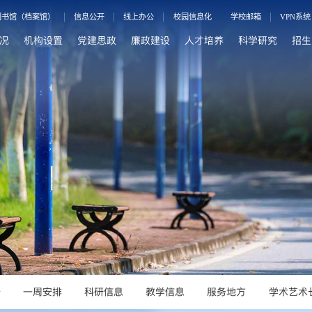
图书馆（档案馆）
信息公开
线上办公
校园信息化
学校邮箱
VPN系统
况
机构设置
党建思政
廉政建设
人才培养
科学研究
招生
告
一周安排
科研信息
教学信息
服务地方
学术艺术