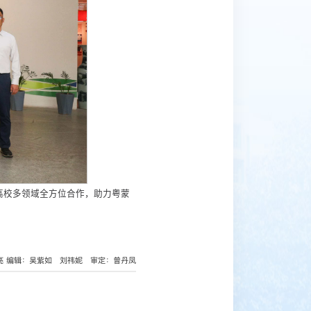
高校多领域全方位合作，助力粤蒙
亮
编辑：吴紫如 刘祎妮 审定：曾丹凤