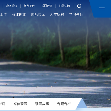
教务系统
缴费平台
砚园云盘
旧版访问
工作
就业创业
国际交流
人才招聘
学习教育
长廊
媒体砚园
砚园故事
专题专栏